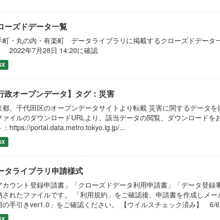
ローズドデータ一覧
手町・丸の内・有楽町 データライブラリに掲載するクローズドデータ一
 2022年7月28日 14:20に確認
SX
行政オープンデータ】タグ：災害
京都、千代田区のオープンデータサイトより転載 災害に関するデータを
ファイルのダウンロードURLより、該当データの閲覧、ダウンロードを
https://portal.data.metro.tokyo.lg.jp/...
SX
ータライブラリ申請様式
アカウント登録申請書」「クローズドデータ利用申請書」「データ登録
納されたファイルです。 「利用規約」をご確認後、申請書を作成しメー
の手引きver1.0」をご確認ください。 【ウイルスチェック済み】 6/6 
SX