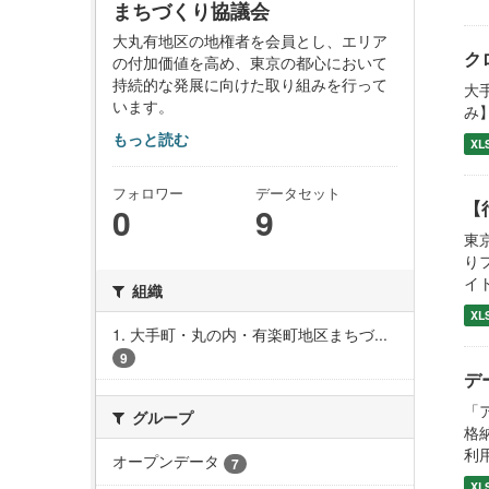
まちづくり協議会
大丸有地区の地権者を会員とし、エリア
ク
の付加価値を高め、東京の都心において
持続的な発展に向けた取り組みを行って
大
います。
み】
もっと読む
XL
フォロワー
データセット
【
0
9
東
り
イト：
組織
XL
1. 大手町・丸の内・有楽町地区まちづ...
9
デ
「
グループ
格
利用
オープンデータ
7
XL