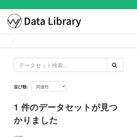
ス
キ
ッ
Toggl
プ
naviga
し
て
データセット
内
容
へ
並び順
1 件のデータセットが見つ
かりました