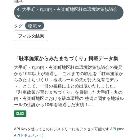
組織:
4. 大手町・丸の内・有楽町地区駐車環境対策協議会
タグ:
物流
フィルタ結果
「駐車施策からみたまちづくり」掲載データ集
大手町・丸の内・有楽町地区駐車環境対策協議会の発足
から10年以上が経過し、これまでの取組を「駐車施策か
らみたまちづくり～地域ルールの先がけ大丸有モデル
～」として、一冊の書籍にまとめ出版いたしました。
『駐車政策が育むまちづくり』を目指した大手町・丸の
内・有楽町地区における駐車環境の 整備に関する地域ル
ールの生誕から10年を経過した実績 1....
XLSX
API Keyを使ってこのレジストリーにもアクセス可能です
API
(see
APIドキュメント
).