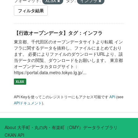
フォーマット:
XLSX
タグ:
インフラ
フィルタ結果
【行政オープンデータ】タグ：インフラ
東京都、千代田区のオープンデータサイトより転載 イン
フラに関するデータを抜粋し、ファイルにまとめており
ます。 必要によりファイルのダウンロードURLより、該
当データの閲覧、ダウンロードをお願いします。 東京都
オープンデータカタログサイト：
https://portal.data.metro.tokyo.lg.jp/...
XLSX
API Keyを使ってこのレジストリーにもアクセス可能です
API
(see
APIドキュメント
).
About 大手町・丸の内・有楽町（OMY）データライブラリ
CKAN API