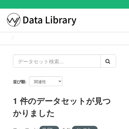
ス
キ
ッ
Toggl
プ
naviga
し
て
データセット
内
容
へ
並び順
1 件のデータセットが見つ
かりました